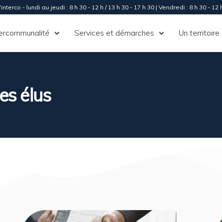
interco - lundi au jeudi : 8 h 30 - 12 h / 13 h 30 - 17 h 30 | Vendredi : 8 h 30 - 12 h
tercommunalité
Services et démarches
Un territoire
es élus