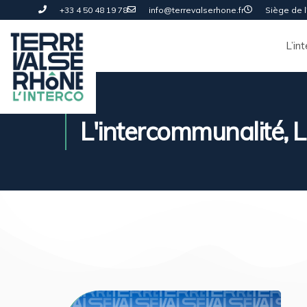
+33 4 50 48 19 78
info@terrevalserhone.fr
Siège de l'
L’in
L'intercommunalité
,
L