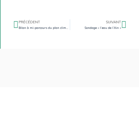
PRÉCÉDENT
SUIVANT
Bilan à mi-parcours du plan climat-air-énergie territorial
Sondage « l’eau de l’Ain »