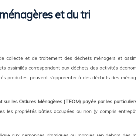
 ménagères et du tri
de collecte et de traitement des déchets ménagers et assi
ets assimilés correspondent aux déchets des activités économi
ités produites, peuvent s’apparenter à des déchets des ménag
t sur les Ordures Ménagères (TEOM) payée par les particuliers
utes les propriétés bâties occupées ou non (y compris entrepô
pplique aux personnes physiques ou morales (en dehors des m