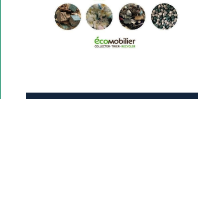
Site d'eco-maison (anciennement éco-
mobilier)
PRÉCÉDENT
SUIVANT
Déchèteries du territoire
Fermeture de la recyclerie du Pays Bellegardien